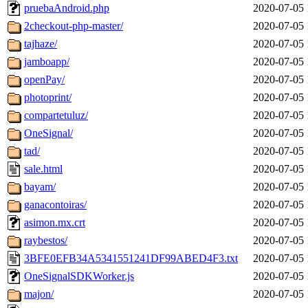
pruebaAndroid.php
2020-07-05 
2checkout-php-master/
2020-07-05 
tajhaze/
2020-07-05 
jamboapp/
2020-07-05 
openPay/
2020-07-05 
photoprint/
2020-07-05 
compartetuluz/
2020-07-05 
OneSignal/
2020-07-05 
tad/
2020-07-05 
sale.html
2020-07-05 
bayam/
2020-07-05 
ganacontoiras/
2020-07-05 
asimon.mx.crt
2020-07-05 
raybestos/
2020-07-05 
3BFE0EFB34A5341551241DF99ABED4F3.txt
2020-07-05 
OneSignalSDKWorker.js
2020-07-05 
majon/
2020-07-05 