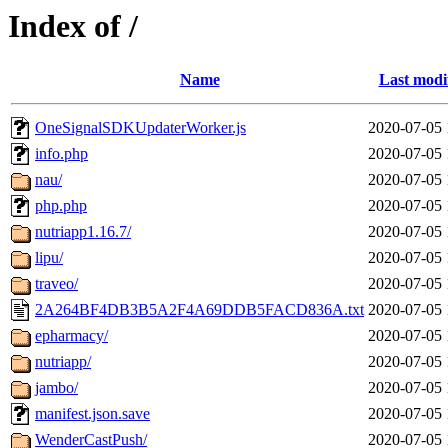
Index of /
Name
Last modi
OneSignalSDKUpdaterWorker.js
2020-07-05 
info.php
2020-07-05 
nau/
2020-07-05 
php.php
2020-07-05 
nutriapp1.16.7/
2020-07-05 
lipu/
2020-07-05 
traveo/
2020-07-05 
2A264BF4DB3B5A2F4A69DDB5FACD836A.txt
2020-07-05 
epharmacy/
2020-07-05 
nutriapp/
2020-07-05 
jambo/
2020-07-05 
manifest.json.save
2020-07-05 
WenderCastPush/
2020-07-05 